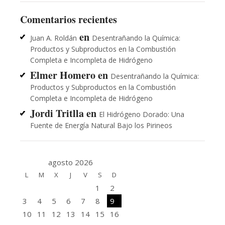
Comentarios recientes
en
Juan A. Roldán
Desentrañando la Química:
Productos y Subproductos en la Combustión
Completa e Incompleta de Hidrógeno
Elmer Homero
en
Desentrañando la Química:
Productos y Subproductos en la Combustión
Completa e Incompleta de Hidrógeno
Jordi Tritlla
en
El Hidrógeno Dorado: Una
Fuente de Energía Natural Bajo los Pirineos
agosto 2026
L
M
X
J
V
S
D
1
2
3
4
5
6
7
8
9
10
11
12
13
14
15
16