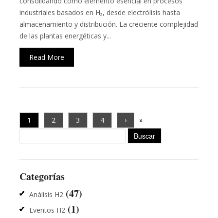
consolidando como elemento esencial en procesos
industriales basados en H₂, desde electrólisis hasta
almacenamiento y distribución. La creciente complejidad
de las plantas energéticas y...
Read More
1
2
3
4
›
»
Buscar:
Categorías
(47)
Análisis H2
(1)
Eventos H2