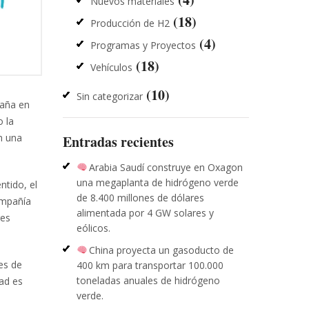
Nuevos materiales
(18)
Producción de H2
(4)
Programas y Proyectos
(18)
Vehículos
(10)
Sin categorizar
paña en
o la
n una
Entradas recientes
Arabia Saudí construye en Oxagon
una megaplanta de hidrógeno verde
ntido, el
de 8.400 millones de dólares
ompañía
alimentada por 4 GW solares y
res
eólicos.
China proyecta un gasoducto de
es de
400 km para transportar 100.000
toneladas anuales de hidrógeno
dad es
verde.