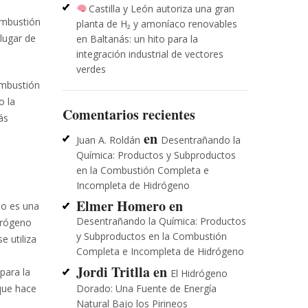
Castilla y León autoriza una gran
ombustión
planta de H₂ y amoníaco renovables
 lugar de
en Baltanás: un hito para la
integración industrial de vectores
verdes
ombustión
o la
Comentarios recientes
ás
en
Juan A. Roldán
Desentrañando la
Química: Productos y Subproductos
en la Combustión Completa e
Incompleta de Hidrógeno
Elmer Homero
en
no es una
Desentrañando la Química: Productos
drógeno
y Subproductos en la Combustión
e utiliza
Completa e Incompleta de Hidrógeno
Jordi Tritlla
en
para la
El Hidrógeno
Dorado: Una Fuente de Energía
 que hace
Natural Bajo los Pirineos