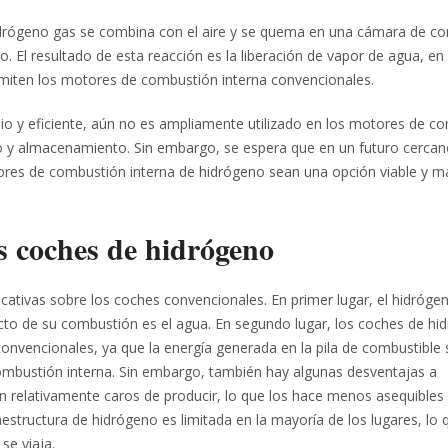
idrógeno gas se combina con el aire y se quema en una cámara de c
o. El resultado de esta reacción es la liberación de vapor de agua, en
miten los motores de combustión interna convencionales.
io y eficiente, aún no es ampliamente utilizado en los motores de c
tro y almacenamiento. Sin embargo, se espera que en un futuro cercan
ores de combustión interna de hidrógeno sean una opción viable y m
os coches de hidrógeno
cativas sobre los coches convencionales. En primer lugar, el hidróge
cto de su combustión es el agua. En segundo lugar, los coches de hi
onvencionales, ya que la energía generada en la pila de combustible s
bustión interna. Sin embargo, también hay algunas desventajas a
n relativamente caros de producir, lo que los hace menos asequibles 
estructura de hidrógeno es limitada en la mayoría de los lugares, lo
se viaja.