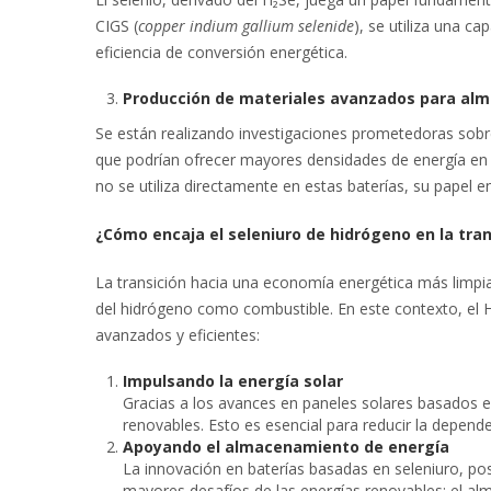
CIGS (
copper indium gallium selenide
), se utiliza una c
eficiencia de conversión energética.
Producción de materiales avanzados para al
Se están realizando investigaciones prometedoras sobre 
que podrían ofrecer mayores densidades de energía en c
no se utiliza directamente en estas baterías, su papel en
¿Cómo encaja el seleniuro de hidrógeno en la tra
La transición hacia una economía energética más limpia
del hidrógeno como combustible. En este contexto, el 
avanzados y eficientes:
Impulsando la energía solar
Gracias a los avances en paneles solares basados en
renovables. Esto es esencial para reducir la depende
Apoyando el almacenamiento de energía
La innovación en baterías basadas en seleniuro, po
mayores desafíos de las energías renovables: el al