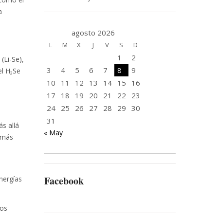
a
agosto 2026
L
M
X
J
V
S
D
1
2
(Li-Se),
3
4
5
6
7
8
9
el H₂Se
10
11
12
13
14
15
16
17
18
19
20
21
22
23
24
25
26
27
28
29
30
31
s allá
« May
s más
Facebook
nergías
los