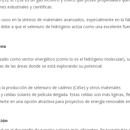
es industriales y científicas.
usos en la síntesis de materiales avanzados, especialmente en la fa
e debe a que el seleniuro de hidrógeno actúa como una excelente fue
eno
lizado como vector energético (como lo es el hidrógeno molecular), s
nas de las áreas donde se está explorando su potencial:
n la producción de seleniuro de cadmio (CdSe) y otros materiales
y celdas solares de película delgada. Estas celdas son más ligeras, fle
nvierte en una opción atractiva para proyectos de energía renovable e
ción
al en el desarrollo de paneles solares más eficientes. En tecnologías