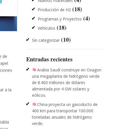
Nuevos materiales
(18)
Producción de H2
(4)
Programas y Proyectos
(18)
Vehículos
(10)
Sin categorizar
e de
Entradas recientes
papel
Arabia Saudí construye en Oxagon
aciones
una megaplanta de hidrógeno verde
de 8.400 millones de dólares
alimentada por 4 GW solares y
ir a la
eólicos.
China proyecta un gasoducto de
400 km para transportar 100.000
toneladas anuales de hidrógeno
tabla
verde.
micas