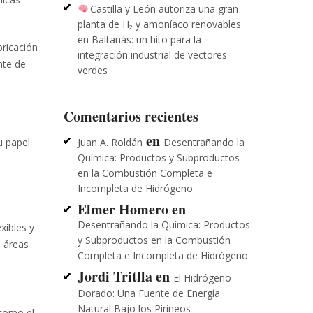
Castilla y León autoriza una gran
planta de H₂ y amoníaco renovables
en Baltanás: un hito para la
bricación
integración industrial de vectores
nte de
verdes
Comentarios recientes
en
Juan A. Roldán
Desentrañando la
u papel
Química: Productos y Subproductos
en la Combustión Completa e
Incompleta de Hidrógeno
Elmer Homero
en
Desentrañando la Química: Productos
xibles y
y Subproductos en la Combustión
n áreas
Completa e Incompleta de Hidrógeno
Jordi Tritlla
en
El Hidrógeno
Dorado: Una Fuente de Energía
Natural Bajo los Pirineos
 como el