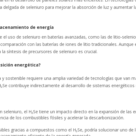
apa delgada de seleniuro para mejorar la absorción de luz y aumentar l
macenamiento de energía
el uso de seleniuro en baterías avanzadas, como las de litio-selenio 
omparación con las baterías de iones de litio tradicionales. Aunque 
 la síntesis de precursores de seleniuro es crucial.
nsición energética?
 y sostenible requiere una amplia variedad de tecnologías que van má
H₂Se contribuye indirectamente al desarrollo de sistemas energético
 seleniuro, el H₂Se tiene un impacto directo en la expansión de las e
ncia de los combustibles fósiles y acelerar la descarbonización.
sibles gracias a compuestos como el H₂Se, podría solucionar uno de 
macenamiento eficiente de la energía generada.