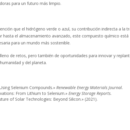
doras para un futuro más limpio.
nción que el hidrógeno verde o azul, su contribución indirecta a la tr
lar hasta el almacenamiento avanzado, este compuesto químico está
cesaria para un mundo más sostenible.
lleno de retos, pero también de oportunidades para innovar y replan
humanidad y del planeta.
cs Using Selenium Compounds.»
Renewable Energy Materials Journal.
novations: From Lithium to Selenium.»
Energy Storage Reports.
ure of Solar Technologies: Beyond Silicon.» (2021).