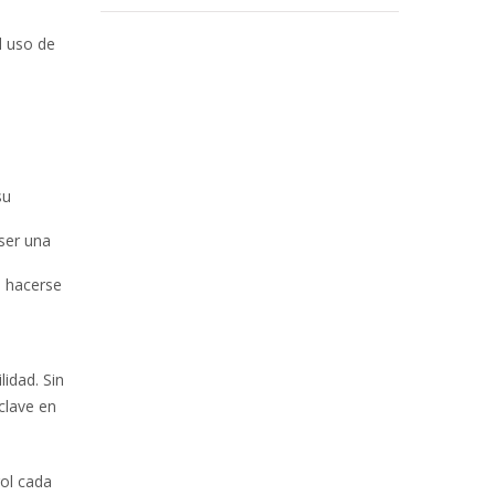
l uso de
su
ser una
e hacerse
lidad. Sin
clave en
rol cada