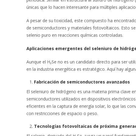
únicas que lo hacen interesante para múltiples aplicacion
A pesar de su toxicidad, este compuesto ha encontrado 
de semiconductores y materiales fotovoltaicos. Esto s
selenio puro en reacciones químicas controladas.
Aplicaciones emergentes del seleniuro de hidróg
Aunque el H₂Se no es un candidato directo para ser uti
en la industria energética es estratégico. Aquí hay algu
Fabricación de semiconductores avanzados
El seleniuro de hidrógeno es una materia prima clave e
semiconductores utilizados en dispositivos electrónicos 
eficientes en la captura de energía solar, lo que las co
con restricciones de espacio o peso.
Tecnologías fotovoltaicas de próxima genera
El selenio, derivado del H₂Se, juega un papel fundament