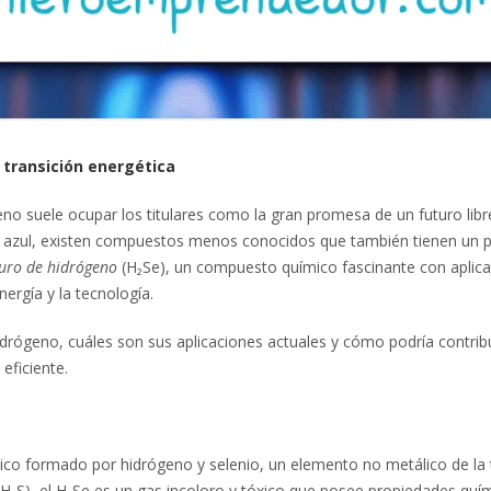
 transición energética
eno suele ocupar los titulares como la gran promesa de un futuro libr
 o azul, existen compuestos menos conocidos que también tienen un 
iuro de hidrógeno
(H₂Se), un compuesto químico fascinante con aplic
ergía y la tecnología.
drógeno, cuáles son sus aplicaciones actuales y cómo podría contribu
eficiente.
ico formado por hidrógeno y selenio, un elemento no metálico de la 
 (H₂S), el H₂Se es un gas incoloro y tóxico que posee propiedades quí