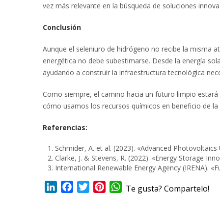
vez más relevante en la búsqueda de soluciones innova
Conclusión
Aunque el seleniuro de hidrógeno no recibe la misma ate
energética no debe subestimarse. Desde la energía so
ayudando a construir la infraestructura tecnológica ne
Como siempre, el camino hacia un futuro limpio estará 
cómo usamos los recursos químicos en beneficio de la 
Referencias:
Schmider, A. et al. (2023). «Advanced Photovoltai
Clarke, J. & Stevens, R. (2022). «Energy Storage In
International Renewable Energy Agency (IRENA). «Fut
LinkedIn
Facebook
Twitter
Pinterest
WhatsApp
Te gusta? Compartelo!