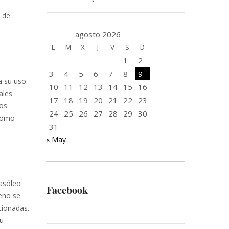
s de
agosto 2026
L
M
X
J
V
S
D
1
2
3
4
5
6
7
8
9
a su uso.
10
11
12
13
14
15
16
ales
17
18
19
20
21
22
23
pos
24
25
26
27
28
29
30
 como
31
« May
gasóleo
Facebook
geno se
cionadas.
su