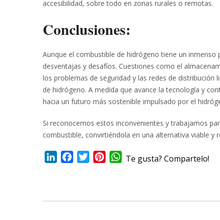
accesibilidad, sobre todo en zonas rurales o remotas.
Conclusiones:
Aunque el combustible de hidrógeno tiene un inmenso p
desventajas y desafíos. Cuestiones como el almacenamie
los problemas de seguridad y las redes de distribución
de hidrógeno. A medida que avance la tecnología y conti
hacia un futuro más sostenible impulsado por el hidróg
Si reconocemos estos inconvenientes y trabajamos para 
combustible, convirtiéndola en una alternativa viable y
LinkedIn
Facebook
Twitter
Pinterest
WhatsApp
Te gusta? Compartelo!