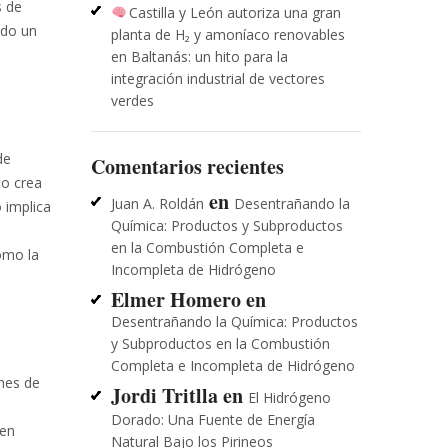
s de
Castilla y León autoriza una gran
ndo un
planta de H₂ y amoníaco renovables
en Baltanás: un hito para la
integración industrial de vectores
verdes
de
Comentarios recientes
to crea
en
Juan A. Roldán
Desentrañando la
 implica
Química: Productos y Subproductos
en la Combustión Completa e
omo la
Incompleta de Hidrógeno
Elmer Homero
en
Desentrañando la Química: Productos
y Subproductos en la Combustión
Completa e Incompleta de Hidrógeno
ones de
Jordi Tritlla
en
El Hidrógeno
Dorado: Una Fuente de Energía
 en
Natural Bajo los Pirineos