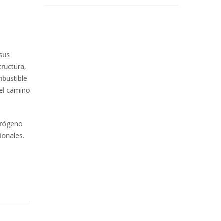
sus
tructura,
mbustible
 el camino
drógeno
ionales.