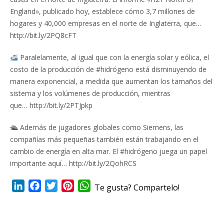
England», publicado hoy, establece cómo 3,7 millones de
hogares y 40,000 empresas en el norte de Inglaterra, que…
http://bit.ly/2PQ8cFT
Paralelamente, al igual que con la energía solar y eólica, el
costo de la producción de #hidrógeno está disminuyendo de
manera exponencial, a medida que aumentan los tamaños del
sistema y los volúmenes de producción, mientras
que… http://bit.ly/2PTJpkp
🛳 Además de jugadores globales como Siemens, las
compañías más pequeñas también están trabajando en el
cambio de energía en alta mar. El #hidrógeno juega un papel
importante aquí… http://bit.ly/2QohRCS
LinkedIn
Facebook
Twitter
Pinterest
WhatsApp
Te gusta? Compartelo!