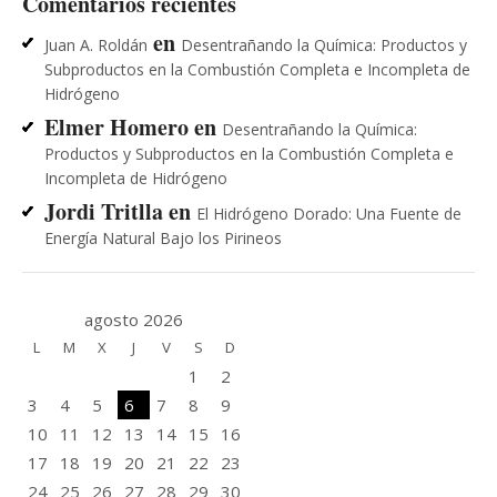
Comentarios recientes
en
Juan A. Roldán
Desentrañando la Química: Productos y
Subproductos en la Combustión Completa e Incompleta de
Hidrógeno
Elmer Homero
en
Desentrañando la Química:
Productos y Subproductos en la Combustión Completa e
Incompleta de Hidrógeno
Jordi Tritlla
en
El Hidrógeno Dorado: Una Fuente de
Energía Natural Bajo los Pirineos
agosto 2026
L
M
X
J
V
S
D
1
2
3
4
5
6
7
8
9
10
11
12
13
14
15
16
17
18
19
20
21
22
23
24
25
26
27
28
29
30