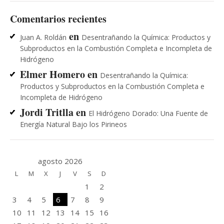
Comentarios recientes
en
Juan A. Roldán
Desentrañando la Química: Productos y
Subproductos en la Combustión Completa e Incompleta de
Hidrógeno
Elmer Homero
en
Desentrañando la Química:
Productos y Subproductos en la Combustión Completa e
Incompleta de Hidrógeno
Jordi Tritlla
en
El Hidrógeno Dorado: Una Fuente de
Energía Natural Bajo los Pirineos
agosto 2026
L
M
X
J
V
S
D
1
2
3
4
5
6
7
8
9
10
11
12
13
14
15
16